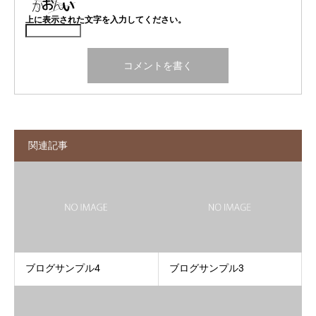
上に表示された文字を入力してください。
関連記事
ブログサンプル4
ブログサンプル3