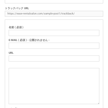
トラックバック URL
名前 ( 必須 )
E-MAIL ( 必須 ) - 公開されません -
URL