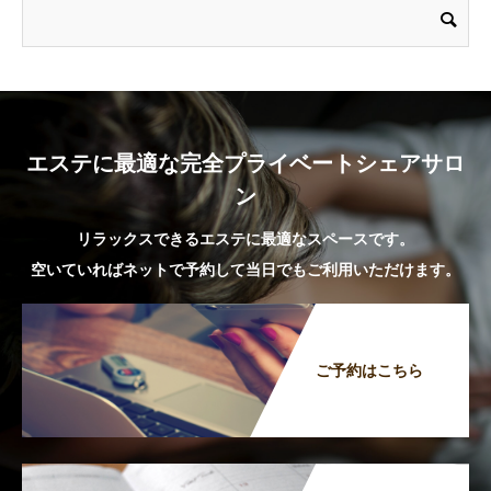
エステに最適な完全プライベートシェアサロ
ン
リラックスできるエステに最適なスペースです。
空いていればネットで予約して当日でもご利用いただけます。
ご予約はこちら